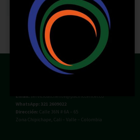
Email:
servicioalcliente@pacificcenter.co
WhatsApp: 321 2609022
Dirección:
Calle 36N # 6A – 65
Zona Chipichape, Cali – Valle – Colombia