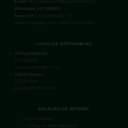
Email:
servicioalcliente@pacificcenter.co
WhatsApp: 321 2609022
Dirección:
Calle 36N # 6A – 65
Zona Chipichape, Cali – Valle – Colombia
LOCALES DISPONIBLES
Chirly Gilaberth:
3172196770
corporatewtccali@gmail.com
Carlos Henao:
3175103343
gerencia@pacificcenter.co
ENLACES DE INTERÉS
Comunicados
Política de video vigilancia