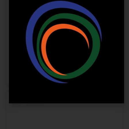
Ver esta publicación en Instagram
Una publicación compartida de Pacific Mall (@pacificcentrocomercial)