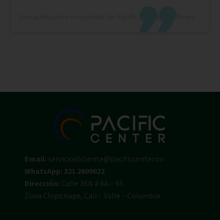
Una publicación compartida de Pacific Mall (@pacificcentrocomercial)
Email:
servicioalcliente@pacificcenter.co
WhatsApp: 321 2609022
Dirección:
Calle 36N # 6A – 65
Zona Chipichape, Cali – Valle – Colombia