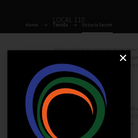
LOCAL 110
Home
Victoria Secret
Victoria Secret es inspirada por el amor a
fantasía en el armario de cualquier muj
importancia . Y lo que está más cerca a
corazón .
Local
110
Lunes – Jueves
:
10:00 a.m – 8:45
Viernes – Sábado
:
10:00 a.m – 9:
Domingos
:
10:00 a.m – 8:15 p.m