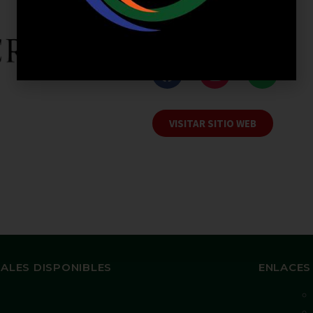
Teléfono:
4890467
NUESTRAS REDES
VISITAR SITIO WEB
ALES DISPONIBLES
ENLACES