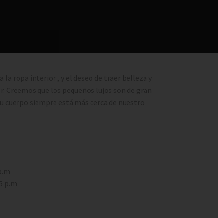
 la ropa interior , y el deseo de traer belleza y
er. Creemos que los pequeños lujos son de gran
 tu cuerpo siempre está más cerca de nuestro
 p.m
15 p.m