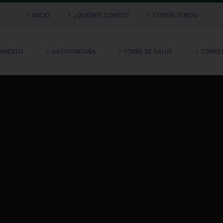
INICIO
¿QUIÉNES SOMOS?
CONTÁCTENOS
NIMIENTO
GASTRONOMÍA
TORRE DE SALUD
TORRE 