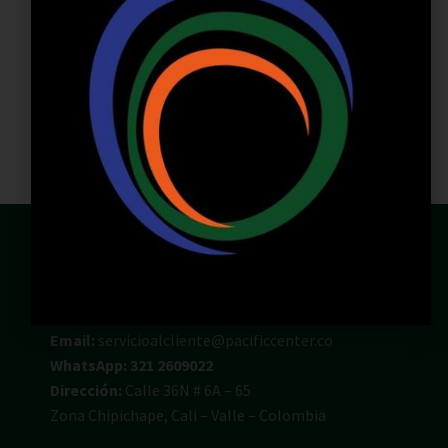
VISITAR SITIO WEB
Email:
servicioalcliente@pacificcenter.co
WhatsApp: 321 2609022
Dirección:
Calle 36N # 6A – 65
Zona Chipichape, Cali – Valle – Colombia