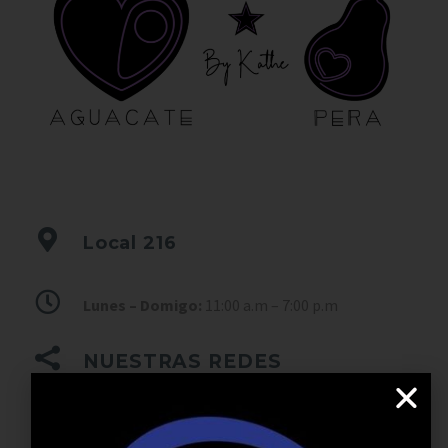
Local
216
Lunes – Domigo
:
11:00 a.m – 7:00 p.m
NUESTRAS REDES