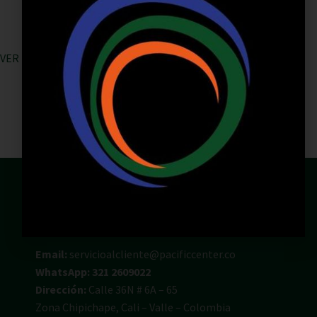
VER TODAS LAS TIENDAS
Email:
servicioalcliente@pacificcenter.co
WhatsApp: 321 2609022
Dirección:
Calle 36N # 6A – 65
Zona Chipichape, Cali – Valle – Colombia