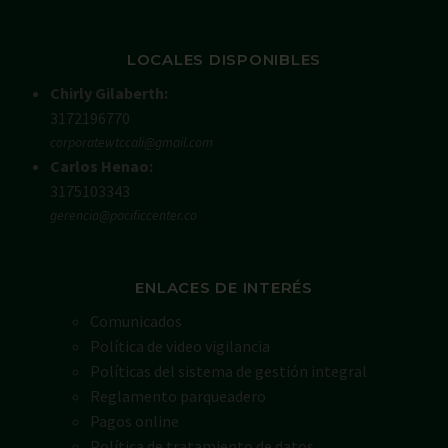
LOCALES DISPONIBLES
Chirly Gilaberth:
3172196770
corporatewtccali@gmail.com
Carlos Henao:
3175103343
gerencia@pacificcenter.co
ENLACES DE INTERÉS
Comunicados
Política de video vigilancia
Políticas del sistema de gestión integral
Reglamento parqueadero
Pagos online
Política de tratamiento de datos