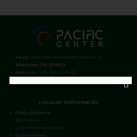
Email:
servicioalcliente@pacificcenter.co
WhatsApp: 321 2609022
Dirección:
Calle 36N # 6A – 65
Zona Chipichape, Cali – Valle – Colombia
LOCALES DISPONIBLES
Chirly Gilaberth:
3172196770
corporatewtccali@gmail.com
Carlos Henao: