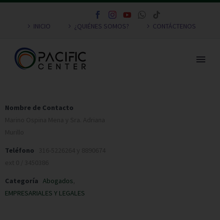
INICIO
¿QUIÉNES SOMOS?
CONTÁCTENOS
Nombre de Contacto
Marino Ospina Mena y Sra. Adriana
Murillo
Teléfono
316-5226264 y 8890674
ext 0 / 3450386
Categoría
Abogados
,
EMPRESARIALES Y LEGALES