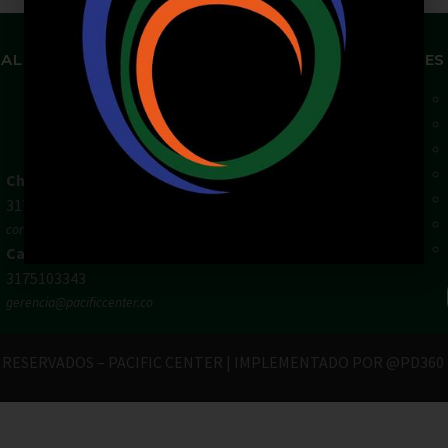
ALES DISPONIBLES
ENLACES
Chirly Gilaberth:
3172196770
corporatewtccali@gmail.com
Carlos Henao:
3175103343
gerencia@pacificcenter.co
RESERVADOS – PACIFIC CENTER | IMPLEMENTADO POR @PD360