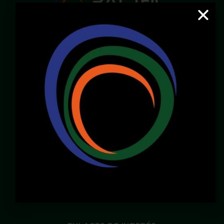
Email:
servicioalcliente@pacificcenter.co
WhatsApp: 321 2609022
Dirección:
Calle 36N # 6A – 65
Zona Chipichape, Cali – Valle – Colombia
LOCALES DISPONIBLES
Chirly Gilaberth:
3172196770
corporatewtccali@gmail.com
Carlos Henao:
3175103343
gerencia@pacificcenter.co