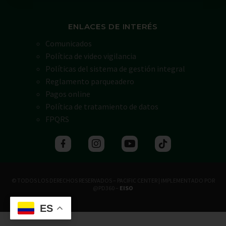
ENLACES DE INTERÉS
Comunicados
Política de video vigilancia
Políticas del sistema de gestión integral
Reglamento parqueadero
Pagos online
Política de tratamiento de datos
FPQRS
© TODOS LOS DERECHOS RESERVADOS – PACIFIC CENTER | IMPLEMENTADO POR
@PD360 –
EISO
ES