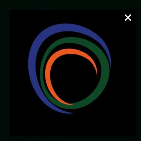
Email:
servicioalcliente@pacificcenter.co
WhatsApp: 321 2609022
Dirección:
Calle 36N # 6A – 65
Zona Chipichape, Cali – Valle – Colombia
LOCALES DISPONIBLES
Chirly Gilaberth:
3172196770
corporatewtccali@gmail.com
Carlos Henao:
3175103343
gerencia@pacificcenter.co