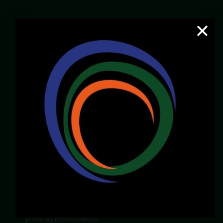
Email:
servicioalcliente@pacificcenter.co
WhatsApp: 321 2609022
Dirección:
Calle 36N # 6A – 65
Zona Chipichape, Cali – Valle – Colombia
LOCALES DISPONIBLES
Chirly Gilaberth:
3172196770
corporatewtccali@gmail.com
Carlos Henao:
3175103343
gerencia@pacificcenter.co