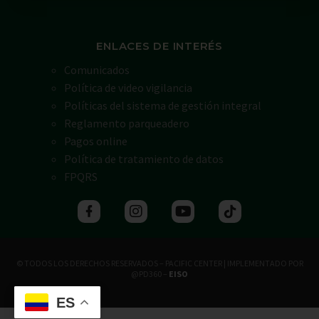
ENLACES DE INTERÉS
Comunicados
Política de video vigilancia
Políticas del sistema de gestión integral
Reglamento parqueadero
Pagos online
Política de tratamiento de datos
FPQRS
© TODOS LOS DERECHOS RESERVADOS – PACIFIC CENTER | IMPLEMENTADO POR
@PD360 –
EISO
ES