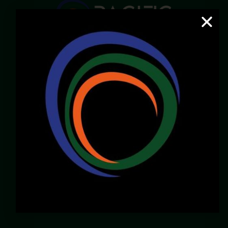
Email:
servicioalcliente@pacificcenter.co
WhatsApp: 321 2609022
Dirección:
Calle 36N # 6A – 65
Zona Chipichape, Cali – Valle – Colombia
LOCALES DISPONIBLES
Chirly Gilaberth:
3172196770
corporatewtccali@gmail.com
Carlos Henao:
3175103343
gerencia@pacificcenter.co