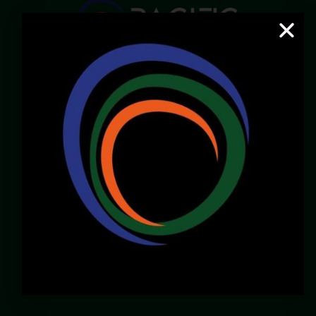
Email:
servicioalcliente@pacificcenter.co
WhatsApp: 321 2609022
Dirección:
Calle 36N # 6A – 65
Zona Chipichape, Cali – Valle – Colombia
LOCALES DISPONIBLES
Chirly Gilaberth:
3172196770
corporatewtccali@gmail.com
Carlos Henao:
3175103343
gerencia@pacificcenter.co