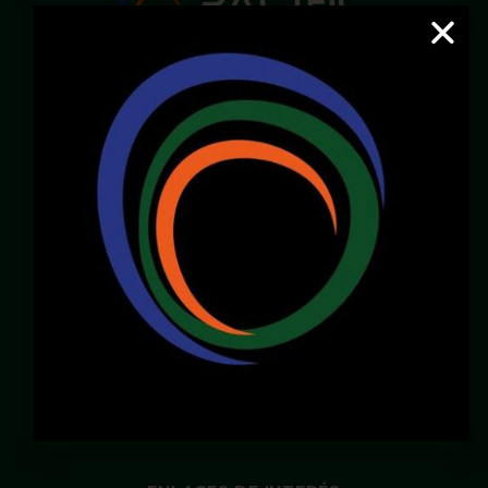
Email:
servicioalcliente@pacificcenter.co
WhatsApp: 321 2609022
Dirección:
Calle 36N # 6A – 65
Zona Chipichape, Cali – Valle – Colombia
LOCALES DISPONIBLES
Chirly Gilaberth:
3172196770
corporatewtccali@gmail.com
Carlos Henao:
3175103343
gerencia@pacificcenter.co