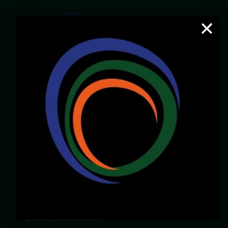
Email:
servicioalcliente@pacificcenter.co
WhatsApp: 321 2609022
Dirección:
Calle 36N # 6A – 65
Zona Chipichape, Cali – Valle – Colombia
LOCALES DISPONIBLES
Chirly Gilaberth:
3172196770
corporatewtccali@gmail.com
Carlos Henao:
3175103343
gerencia@pacificcenter.co