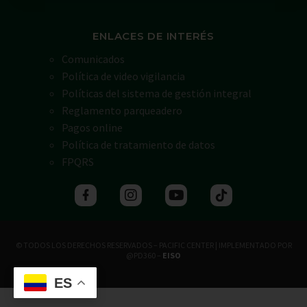
ENLACES DE INTERÉS
Comunicados
Política de video vigilancia
Políticas del sistema de gestión integral
Reglamento parqueadero
Pagos online
Política de tratamiento de datos
FPQRS
© TODOS LOS DERECHOS RESERVADOS – PACIFIC CENTER | IMPLEMENTADO POR
@PD360 –
EISO
ES