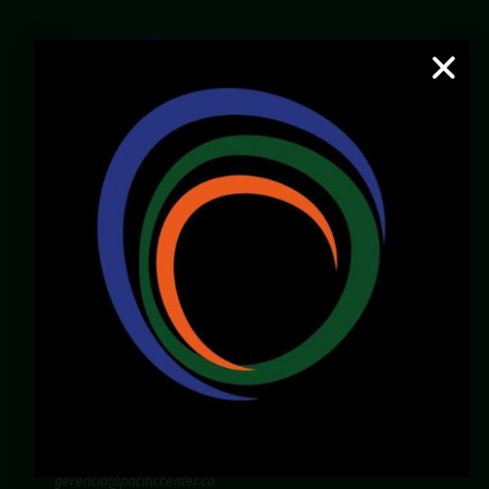
Email:
servicioalcliente@pacificcenter.co
WhatsApp: 321 2609022
Dirección:
Calle 36N # 6A – 65
Zona Chipichape, Cali – Valle – Colombia
LOCALES DISPONIBLES
Chirly Gilaberth:
3172196770
corporatewtccali@gmail.com
Carlos Henao:
3175103343
gerencia@pacificcenter.co