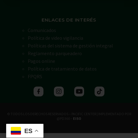
ENLACES DE INTERÉS
Comunicados
Política de video vigilancia
Políticas del sistema de gestión integral
Reglamento parqueadero
Pagos online
Política de tratamiento de datos
FPQRS
© TODOS LOS DERECHOS RESERVADOS – PACIFIC CENTER | IMPLEMENTADO POR
@PD360 –
EISO
ES