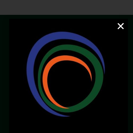
Email:
servicioalcliente@pacificcenter.co
WhatsApp: 321 2609022
Dirección:
Calle 36N # 6A – 65
Zona Chipichape, Cali – Valle – Colombia
LOCALES DISPONIBLES
Chirly Gilaberth:
3172196770
corporatewtccali@gmail.com
Carlos Henao: