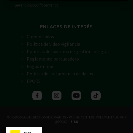
gerencia@pacificcenter.co
ENLACES DE INTERÉS
Comunicados
Política de video vigilancia
Políticas del sistema de gestión integral
Reglamento parqueadero
Pagos online
Política de tratamiento de datos
FPQRS
© TODOS LOS DERECHOS RESERVADOS – PACIFIC CENTER | IMPLEMENTADO POR
@PD360 –
EISO