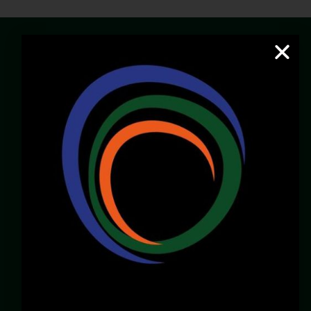
Email:
servicioalcliente@pacificcenter.co
WhatsApp: 321 2609022
Dirección:
Calle 36N # 6A – 65
Zona Chipichape, Cali – Valle – Colombia
LOCALES DISPONIBLES
Chirly Gilaberth:
3172196770
corporatewtccali@gmail.com
Carlos Henao:
3175103343