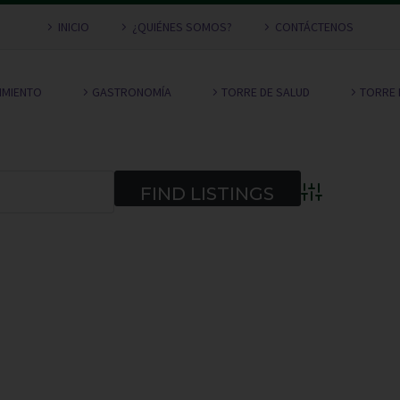
INICIO
¿QUIÉNES SOMOS?
CONTÁCTENOS
NIMIENTO
GASTRONOMÍA
TORRE DE SALUD
TORRE 
Advanced Searc