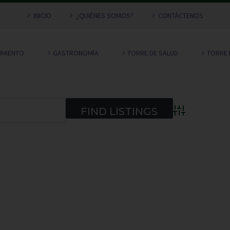
INICIO
¿QUIÉNES SOMOS?
CONTÁCTENOS
NIMIENTO
GASTRONOMÍA
TORRE DE SALUD
TORRE 
Advanced Searc