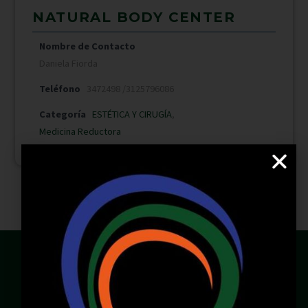
NATURAL BODY CENTER
Nombre de Contacto
Daniela Fiorda
Teléfono
3472498 /3125796086
Categoría
ESTÉTICA Y CIRUGÍA
,
Medicina Reductora