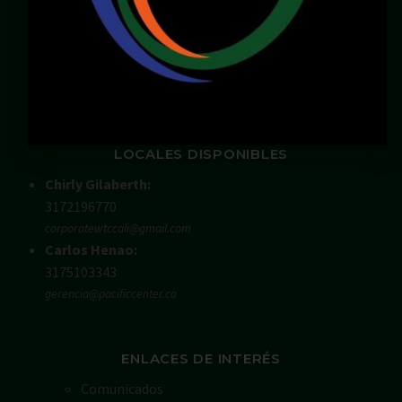
Email:
servicioalcliente@pacificcenter.co
WhatsApp: 321 2609022
Dirección:
Calle 36N # 6A – 65
Zona Chipichape, Cali – Valle – Colombia
LOCALES DISPONIBLES
Chirly Gilaberth:
3172196770
corporatewtccali@gmail.com
Carlos Henao:
3175103343
gerencia@pacificcenter.co
ENLACES DE INTERÉS
Comunicados