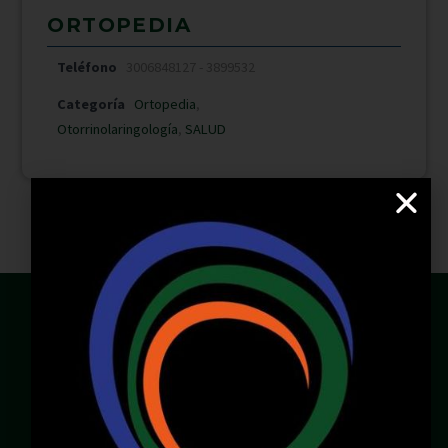
ORTOPEDIA
Teléfono
3006848127 - 3899532
Categoría
Ortopedia
,
Otorrinolaringología
,
SALUD
Email:
servicioalcliente@pacificcenter.co
WhatsApp: 321 2609022