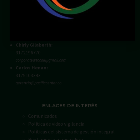
Dirección:
Calle 36N # 6A – 65
Zona Chipichape, Cali – Valle – Colombia
LOCALES DISPONIBLES
Chirly Gilaberth:
3172196770
corporatewtccali@gmail.com
Carlos Henao:
3175103343
gerencia@pacificcenter.co
ENLACES DE INTERÉS
Comunicados
Política de video vigilancia
Políticas del sistema de gestión integral
Reglamento parqueadero