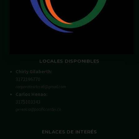
Email:
servicioalcliente@pacificcenter.co
WhatsApp: 321 2609022
Dirección:
Calle 36N # 6A – 65
Zona Chipichape, Cali – Valle – Colombia
LOCALES DISPONIBLES
Chirly Gilaberth:
3172196770
corporatewtccali@gmail.com
Carlos Henao:
3175103343
gerencia@pacificcenter.co
ENLACES DE INTERÉS