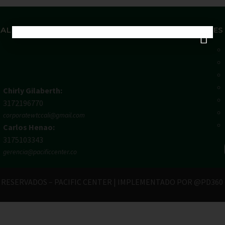
ALES DISPONIBLES
ENLACES
Chirly Gilaberth:
3172196770
corporatewtccali@gmail.com
Carlos Henao:
3175103343
gerencia@pacificcenter.co
RESERVADOS – PACIFIC CENTER | IMPLEMENTADO POR @PD360