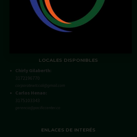
Email:
servicioalcliente@pacificcenter.co
WhatsApp: 321 2609022
Dirección:
Calle 36N # 6A – 65
Zona Chipichape, Cali – Valle – Colombia
LOCALES DISPONIBLES
Chirly Gilaberth:
3172196770
corporatewtccali@gmail.com
Carlos Henao:
3175103343
gerencia@pacificcenter.co
ENLACES DE INTERÉS