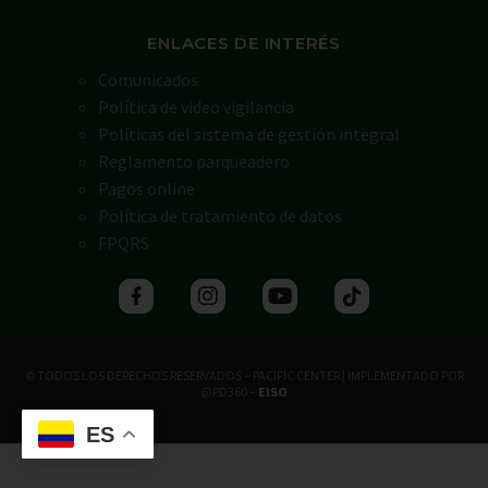
ENLACES DE INTERÉS
Comunicados
Política de video vigilancia
Políticas del sistema de gestión integral
Reglamento parqueadero
Pagos online
Política de tratamiento de datos
FPQRS
© TODOS LOS DERECHOS RESERVADOS – PACIFIC CENTER | IMPLEMENTADO POR
@PD360 –
EISO
ES