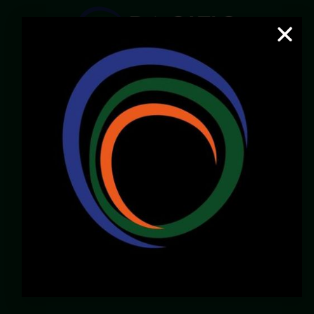
Email:
servicioalcliente@pacificcenter.co
WhatsApp: 321 2609022
Dirección:
Calle 36N # 6A – 65
Zona Chipichape, Cali – Valle – Colombia
LOCALES DISPONIBLES
Chirly Gilaberth:
3172196770
corporatewtccali@gmail.com
Carlos Henao:
3175103343
gerencia@pacificcenter.co