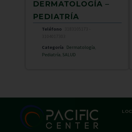
DERMATOLOGÍA –
PEDIATRÍA
Teléfono
3183105173 -
3104017303
Categoría
Dermatología
,
Pediatría
,
SALUD
LOC