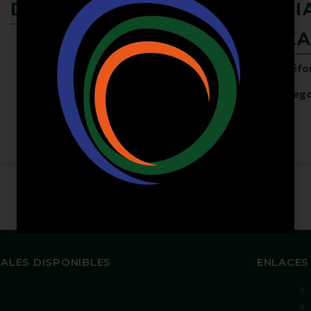
DRA ANGELI RAMOS
PEDI
DHEA
Nombre de Contacto
Angeli Ramos
Teléfo
Teléfono
3153010705
Catego
Categoría
Pediatría
,
SALUD
ALES DISPONIBLES
ENLACES