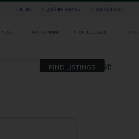
INICIO
¿QUIÉNES SOMOS?
CONTÁCTENOS
NIMIENTO
GASTRONOMÍA
TORRE DE SALUD
TORRE 
Advanced Searc