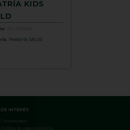
ATRÍA KIDS
LD
no
317-5218663
ría
Pediatría
,
SALUD
 DE INTERÉS
Comunicados
Política de video vigilancia