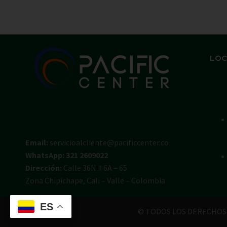
LOC
Email:
servicioalcliente@pacificcenter.co
WhatsApp: 321 2609022
Dirección:
Calle 36N # 6A – 65
Zona Chipichape, Cali – Valle – Colombia
ES
© TODOS LOS DERECHOS 