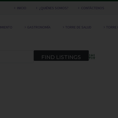
INICIO
¿QUIÉNES SOMOS?
CONTÁCTENOS
NIMIENTO
GASTRONOMÍA
TORRE DE SALUD
TORRE 
Advanced Searc