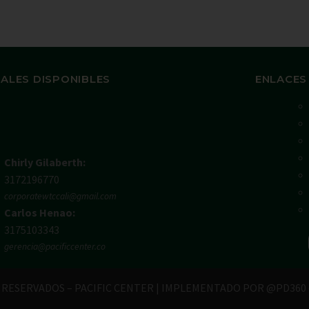
ALES DISPONIBLES
ENLACES
Chirly Gilaberth:
3172196770
corporatewtccali@gmail.com
Carlos Henao:
3175103343
gerencia@pacificcenter.co
RESERVADOS – PACIFIC CENTER | IMPLEMENTADO POR @PD360