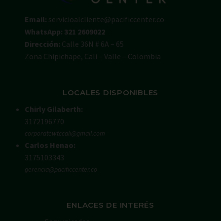
Email:
servicioalcliente@pacificcenter.co
WhatsApp: 321 2609022
Dirección:
Calle 36N # 6A – 65
Zona Chipichape, Cali – Valle – Colombia
LOCALES DISPONIBLES
Chirly Gilaberth:
3172196770
corporatewtccali@gmail.com
Carlos Henao:
3175103343
gerencia@pacificcenter.co
ENLACES DE INTERÉS