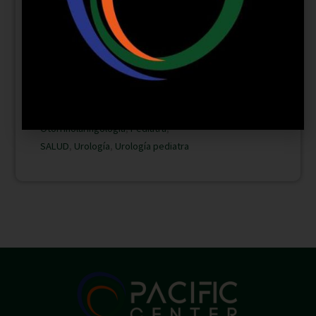
Categoría
Alergología
,
Andrología
,
Cardiología pediátrica
,
Estética genital
,
Ginecología
laparoscopia
,
Infectología
,
Medica
Estética
,
Medicina Familiar
,
Medicina
Interna
,
Nutricionista
,
Obstetricia
,
Otorrinolaringología
,
Pediatra
,
SALUD
,
Urología
,
Urología pediatra