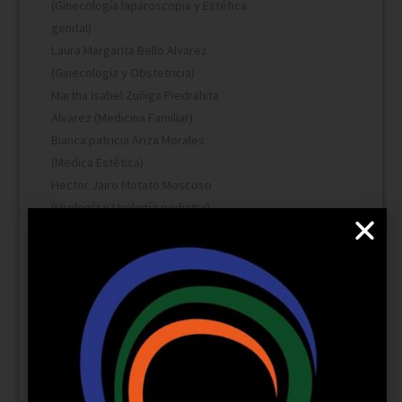
(Ginecología laparoscopia y Estética
genital)
Laura Margarita Bello Alvarez
(Ginecología y Obstetricia)
Martha Isabel Zuñiga Piedrahita
Alvarez (Medicina Familiar)
Bianca patricia Ariza Morales
(Medica Estética)
Hector Jairo Motato Moscoso
(Urología y Urología pediatra)
Dra Claudia Arango (Nutricionista)
Dr Jhonny Alexander Ortiz Ortiz
(Otorrinolaringología)
Teléfono
316 2682322 - 602
3169383