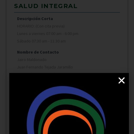
SALUD INTEGRAL
Descripción Corta
HORARIO: (Con cita previa)
Lunes a viernes 07:00 am - 6:00 pm
Sábado 07:30 am - 11:30 am
Nombre de Contacto
Jairo Maldonado
Juan Fernando Tejada Jaramillo
(Urología y Andrología)
Maria Isabel Lizcano Galviz
(Cardiología pediátrica y Pediatra)
Fabian Armando Carrera Patiño
(Infectología y Medicina interna)
Laura Del Mar Vasquez Castillo
(Alergología y Pediatría)
Mercy Lorena Quezada Altamirano