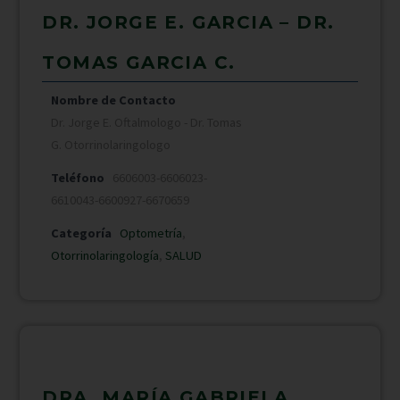
DR. JORGE E. GARCIA – DR.
TOMAS GARCIA C.
Nombre de Contacto
Dr. Jorge E. Oftalmologo - Dr. Tomas
G. Otorrinolaringologo
Teléfono
6606003-6606023-
6610043-6600927-6670659
Categoría
Optometría
,
Otorrinolaringología
,
SALUD
DRA. MARÍA GABRIELA