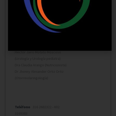
(Ginecología laparoscopia y Estética
genital)
Laura Margarita Bello Alvarez
(Ginecología y Obstetricia)
Martha Isabel Zuñiga Piedrahita
Alvarez (Medicina Familiar)
Bianca patricia Ariza Morales
(Medica Estética)
Hector Jairo Motato Moscoso
(Urología y Urología pediatra)
Dra Claudia Arango (Nutricionista)
Dr Jhonny Alexander Ortiz Ortiz
(Otorrinolaringología)
Teléfono
316 2682322 - 602
3169383