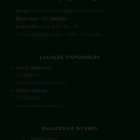
Email:
servicioalcliente@pacificcenter.co
WhatsApp: 321 2609022
Dirección:
Calle 36N # 6A – 65
Zona Chipichape, Cali – Valle – Colombia
LOCALES DISPONIBLES
Chirly Gilaberth:
3172196770
corporatewtccali@gmail.com
Carlos Henao:
3175103343
gerencia@pacificcenter.co
ENLACES DE INTERÉS
Comunicados