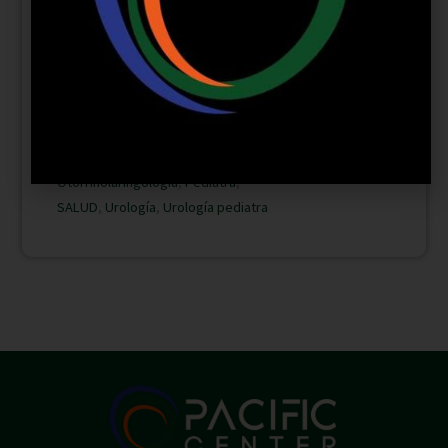
Categoría
Alergología
,
Andrología
,
Cardiología pediátrica
,
Estética genital
,
Ginecología
laparoscopia
,
Infectología
,
Medica
Estética
,
Medicina Familiar
,
Medicina
Interna
,
Nutricionista
,
Obstetricia
,
Otorrinolaringología
,
Pediatra
,
SALUD
,
Urología
,
Urología pediatra