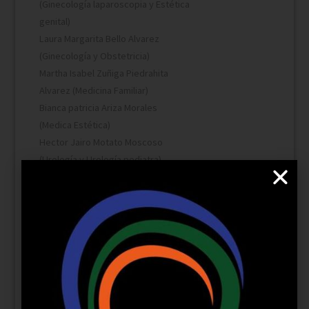
(Ginecología laparoscopia y Estética
genital)
Laura Margarita Bello Alvarez
(Ginecología y Obstetricia)
Martha Isabel Zuñiga Piedrahita
Alvarez (Medicina Familiar)
Bianca patricia Ariza Morales
(Medica Estética)
Hector Jairo Motato Moscoso
(Urología y Urología pediatra)
Dra Claudia Arango (Nutricionista)
Dr Jhonny Alexander Ortiz Ortiz
(Otorrinolaringología)
Teléfono
316 2682322 - 602
3169383