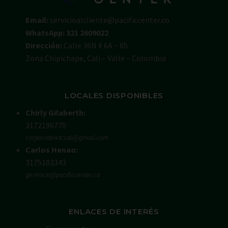
Email:
servicioalcliente@pacificcenter.co
WhatsApp: 321 2609022
Dirección:
Calle 36N # 6A – 65
Zona Chipichape, Cali – Valle – Colombia
LOCALES DISPONIBLES
Chirly Gilaberth:
3172196770
corporatewtccali@gmail.com
Carlos Henao:
3175103343
gerencia@pacificcenter.co
ENLACES DE INTERÉS